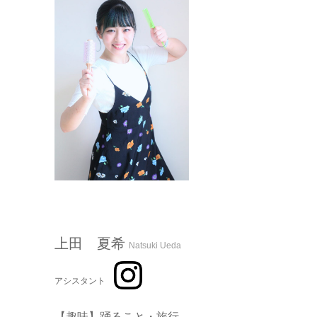
上田 夏希
Natsuki Ueda
アシスタント
【趣味】踊ること・旅行