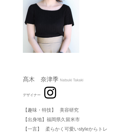
髙木 奈津季
Natsuki Takaki
デザイナー
【趣味・特技】 美容研究
【出身地】福岡県久留米市
【一言】 柔らかく可愛いstyleからトレ