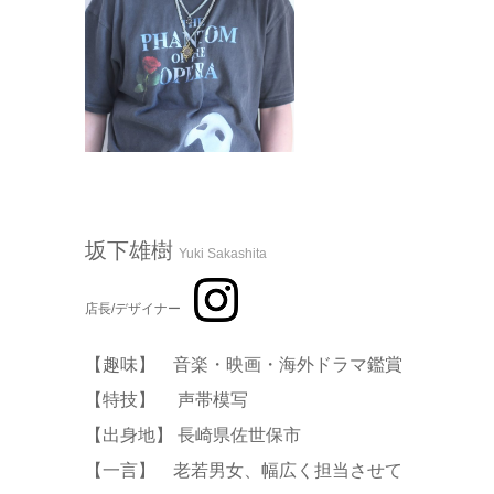
坂下雄樹
Yuki Sakashita
店長/デザイナー
【趣味】 音楽・映画・海外ドラマ鑑賞
【特技】 声帯模写
【出身地】 長崎県佐世保市
【一言】 老若男女、幅広く担当させて